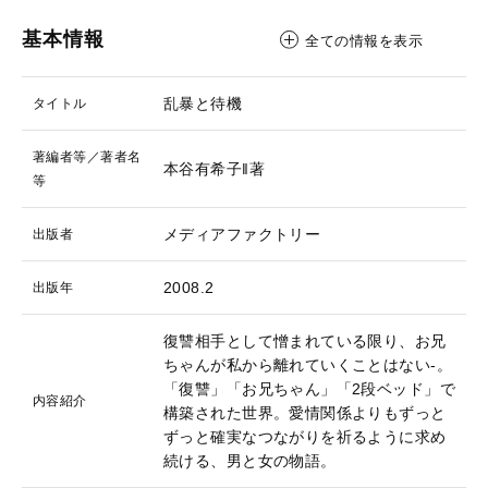
基本情報
全ての情報を表示
乱暴と待機
タイトル
著編者等／著者名
本谷有希子‖著
等
メディアファクトリー
出版者
2008.2
出版年
復讐相手として憎まれている限り、お兄
ちゃんが私から離れていくことはない-。
「復讐」「お兄ちゃん」「2段ベッド」で
内容紹介
構築された世界。愛情関係よりもずっと
ずっと確実なつながりを祈るように求め
続ける、男と女の物語。