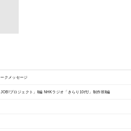
ワークメッセージ
 JOB!プロジェクト」‖編
NHKラジオ「きらり10代!」制作班‖編