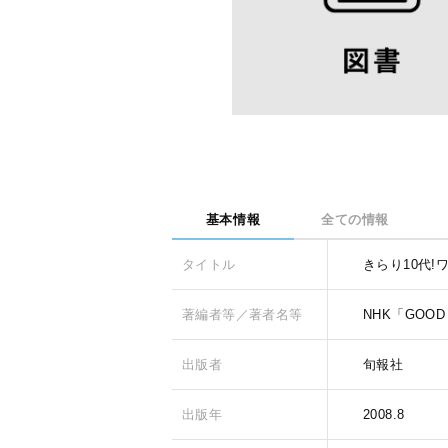
基本情報
全ての情報
タイトル
きらり10代!
著編者等／著者名等
NHK「GOOD
出版者
旬報社
出版年
2008.8