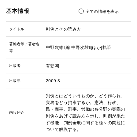
基本情報
全ての情報を表示
判例とその読み方
タイトル
著編者等／著者名
中野次雄‖編
中野次雄‖[ほか]執筆
等
有斐閣
出版者
2009.3
出版年
判例とはどういうものか、どう作られ、
実務をどう拘束するか。憲法、行政、
民・商事、刑事、労働の各分野の実際の
内容紹介
判例をあげて読み方を示し、判例が果た
す機能、判例全般に関する種々の問題に
ついて解説する。