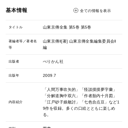
基本情報
全ての情報を表示
山東京傳全集 第5巻
第5巻
タイトル
山東京傳‖[著]
山東京傳全集編集委員会‖
著編者等／著者名
編
等
ぺりかん社
出版者
2009.7
出版年
「人間万事吹矢的」「怪談摸摸夢字彙」
「分解道胸中双六」「作者胎内十月図」
「江戸砂子娘敵討」「七色合点豆」など1
内容紹介
9作を収録。多くの口絵とともに楽しめ
る。