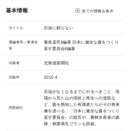
基本情報
全ての情報を表示
石油に頼らない
タイトル
養老孟司‖編著
日本に健全な森をつくり
著編者等／著者名
直す委員会‖編著
等
北海道新聞社
出版者
2010.4
出版年
石油がなくなるまでにやるべきこと、現
場から見た山の現状と再生への道筋な
ど、森を熟知した有識者たちがその将来
内容紹介
像を述べる。「日本に健全な森をつくり
直す委員会」の提言や、農林水産省の森
林・林業再生プランも収録。