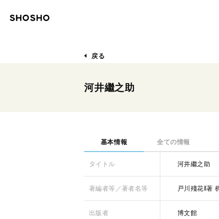
戻る
河井繼之助
基本情報
全ての情報
タイトル
河井繼之助
著編者等／著者名等
戸川殘花‖著
出版者
博文館