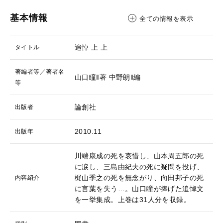
基本情報
全ての情報を表示
追悼 上
上
タイトル
著編者等／著者名
山口瞳‖著
中野朗‖編
等
論創社
出版者
2010.11
出版年
川端康成の死を哀惜し、山本周五郎の死
に涙し、三島由紀夫の死に疑問を投げ、
梶山季之の死を無念がり、向田邦子の死
内容紹介
に言葉を失う…。山口瞳が捧げた追悼文
を一挙集成。上巻は31人分を収録。