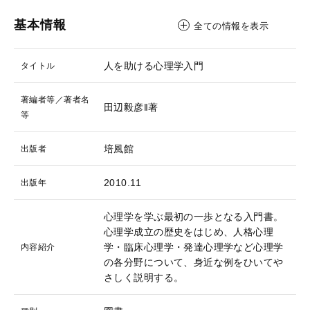
基本情報
全ての情報を表示
人を助ける心理学入門
タイトル
著編者等／著者名
田辺毅彦‖著
等
培風館
出版者
2010.11
出版年
心理学を学ぶ最初の一歩となる入門書。
心理学成立の歴史をはじめ、人格心理
学・臨床心理学・発達心理学など心理学
内容紹介
の各分野について、身近な例をひいてや
さしく説明する。