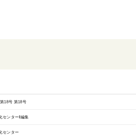
第18号
第18号
化センター‖編集
化センター