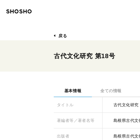
戻る
古代文化研究 第18号
基本情報
全ての情報
タイトル
古代文化研究 
著編者等／著者名等
島根県古代文
出版者
島根県古代文