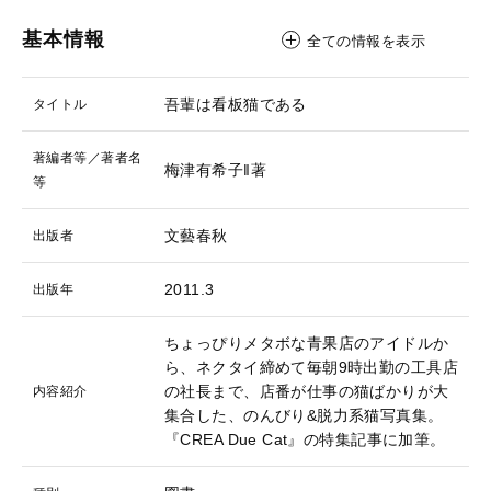
基本情報
全ての情報を表示
吾輩は看板猫である
タイトル
著編者等／著者名
梅津有希子‖著
等
文藝春秋
出版者
2011.3
出版年
ちょっぴりメタボな青果店のアイドルか
ら、ネクタイ締めて毎朝9時出勤の工具店
の社長まで、店番が仕事の猫ばかりが大
内容紹介
集合した、のんびり&脱力系猫写真集。
『CREA Due Cat』の特集記事に加筆。