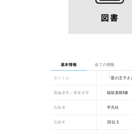
基本情報
全ての情報
タイトル
「星の王子さ
著編者等／著者名等
稲垣直樹‖著
出版者
平凡社
出版年
2011.5