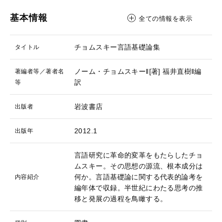
基本情報
全ての情報を表示
チョムスキー言語基礎論集
タイトル
ノーム・チョムスキー‖[著]
福井直樹‖編
著編者等／著者名
訳
等
岩波書店
出版者
2012.1
出版年
言語研究に革命的変革をもたらしたチョ
ムスキー。その思想の源流、根本成分は
何か。言語基礎論に関する代表的論考を
内容紹介
編年体で収録。半世紀にわたる思考の推
移と発展の過程を鳥瞰する。