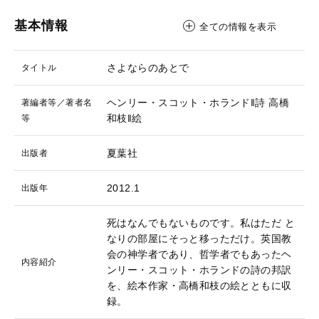
基本情報
全ての情報を表示
さよならのあとで
タイトル
ヘンリー・スコット・ホランド‖詩
高橋
著編者等／著者名
和枝‖絵
等
夏葉社
出版者
2012.1
出版年
死はなんでもないものです。私はただ と
なりの部屋にそっと移っただけ。英国教
会の神学者であり、哲学者でもあったヘ
内容紹介
ンリー・スコット・ホランドの詩の邦訳
を、絵本作家・高橋和枝の絵とともに収
録。