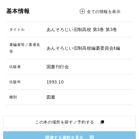
基本情報
全ての情報を表示
あんそろじい旧制高校 第3巻
第3巻
タイトル
著編者等／著者名
あんそろじい旧制高校編纂委員会‖編
等
国書刊行会
出版者
1993.10
出版年
図書
種別
この本の場所を探す／予約する
関連する資料を見る