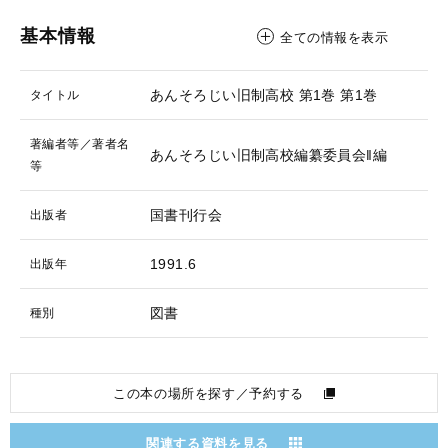
基本情報
全ての情報を表示
あんそろじい旧制高校 第1巻
第1巻
タイトル
著編者等／著者名
あんそろじい旧制高校編纂委員会‖編
等
国書刊行会
出版者
1991.6
出版年
図書
種別
この本の場所を探す／予約する
関連する資料を見る