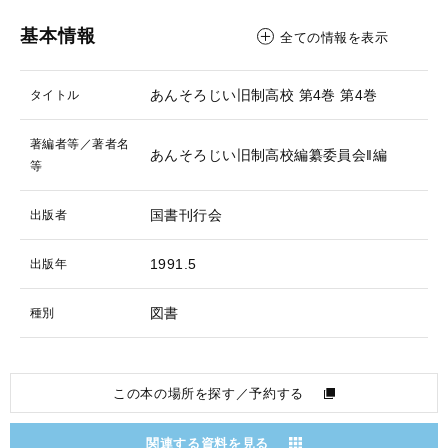
基本情報
全ての情報を表示
あんそろじい旧制高校 第4巻
第4巻
タイトル
著編者等／著者名
あんそろじい旧制高校編纂委員会‖編
等
国書刊行会
出版者
1991.5
出版年
図書
種別
この本の場所を探す／予約する
関連する資料を見る