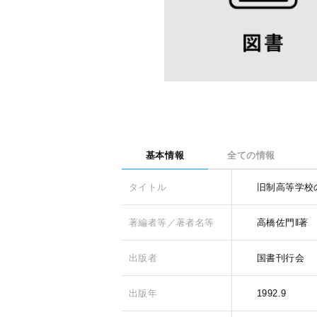
基本情報
全ての情報
タイトル
旧制高等学校
著編者等／著者名等
高橋佐門‖著
出版者
国書刊行会
出版年
1992.9