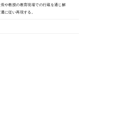
校長や教授の教育現場での行蔵を通じ解
変遷に従い再現する。