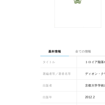
基本情報
全ての情報
タイトル
トロイア陥落
著編者等／著者名等
ディオン・クリ
出版者
京都大学学術
出版年
2012.2