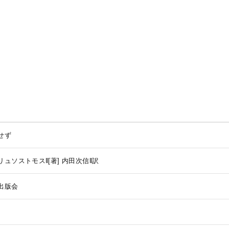
せず
ュソストモス‖[著]
内田次信‖訳
出版会