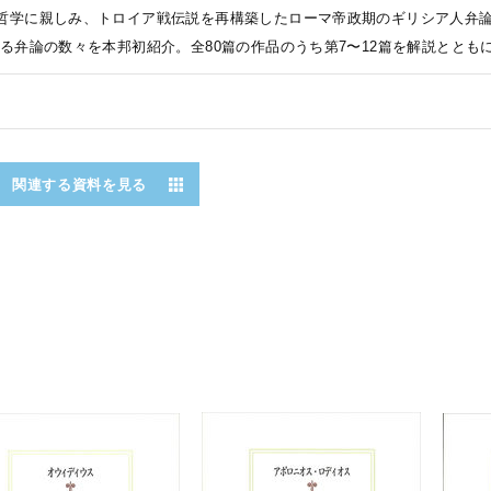
哲学に親しみ、トロイア戦伝説を再構築したローマ帝政期のギリシア人弁論
出る弁論の数々を本邦初紹介。全80篇の作品のうち第7〜12篇を解説ととも
関連する資料を見る