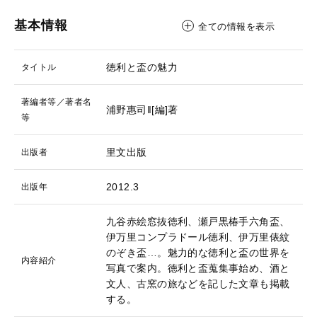
基本情報
全ての情報を表示
徳利と盃の魅力
タイトル
著編者等／著者名
浦野惠司‖[編]著
等
里文出版
出版者
2012.3
出版年
九谷赤絵窓抜徳利、瀬戸黒椿手六角盃、
伊万里コンプラドール徳利、伊万里俵紋
のぞき盃…。魅力的な徳利と盃の世界を
内容紹介
写真で案内。徳利と盃蒐集事始め、酒と
文人、古窯の旅などを記した文章も掲載
する。