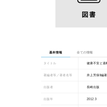
基本情報
全ての情報
タイトル
健康不安と過
著編者等／著者名等
井上芳保‖編
出版者
長崎出版
出版年
2012.3