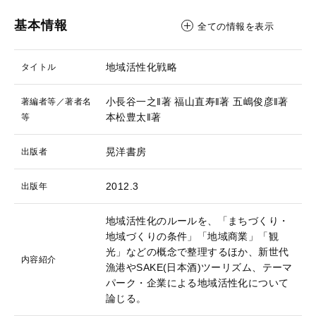
基本情報
全ての情報を表示
地域活性化戦略
タイトル
小長谷一之‖著
福山直寿‖著
五嶋俊彦‖著
著編者等／著者名
本松豊太‖著
等
晃洋書房
出版者
2012.3
出版年
地域活性化のルールを、「まちづくり・
地域づくりの条件」「地域商業」「観
光」などの概念で整理するほか、新世代
内容紹介
漁港やSAKE(日本酒)ツーリズム、テーマ
パーク・企業による地域活性化について
論じる。