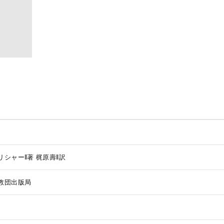
リシャー‖著
梶原壽‖訳
教団出版局