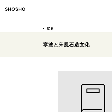
戻る
寧波と宋風石造文化