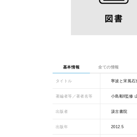
基本情報
全ての情報
タイトル
寧波と宋風石
著編者等／著者名等
小島毅‖監修
出版者
汲古書院
出版年
2012.5