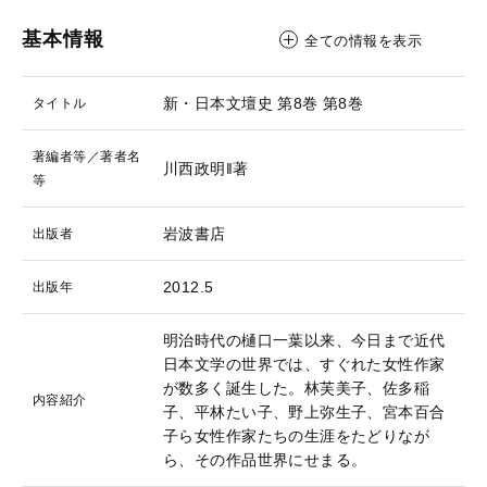
基本情報
全ての情報を表示
新・日本文壇史 第8巻
第8巻
タイトル
著編者等／著者名
川西政明‖著
等
岩波書店
出版者
2012.5
出版年
明治時代の樋口一葉以来、今日まで近代
日本文学の世界では、すぐれた女性作家
が数多く誕生した。林芙美子、佐多稲
内容紹介
子、平林たい子、野上弥生子、宮本百合
子ら女性作家たちの生涯をたどりなが
ら、その作品世界にせまる。