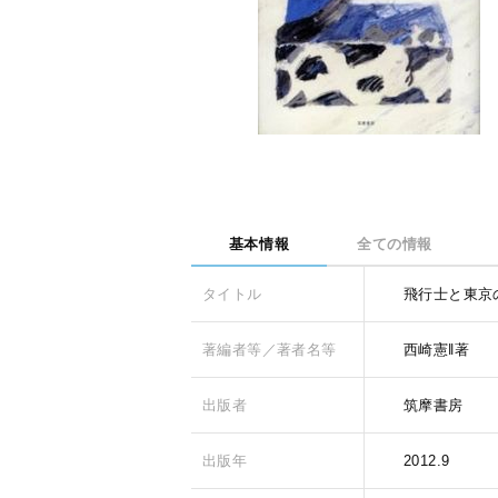
基本情報
全ての情報
タイトル
飛行士と東京
著編者等／著者名等
西崎憲‖著
出版者
筑摩書房
出版年
2012.9