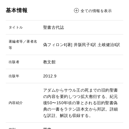
基本情報
全ての情報を表示
聖書古代誌
タイトル
著編者等／著者名
偽フィロン‖[著]
井阪民子‖訳
土岐健治‖訳
等
教文館
出版者
2012.9
出版年
アダムからサウル王の死までの旧約聖書
の内容を要約しつつ拡大敷衍する、紀元
後50〜150年頃の筆とされる旧約聖書偽
内容紹介
典の一書をラテン語本文から邦訳。詳細
な訳註、解説も収録する。