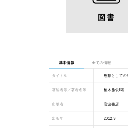
基本情報
全ての情報
タイトル
思想としての
著編者等／著者名等
植木雅俊‖著
出版者
岩波書店
出版年
2012.9