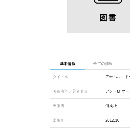
基本情報
全ての情報
タイトル
アナベル・ド
著編者等／著者名等
アン・M.マー
出版者
偕成社
出版年
2012.10