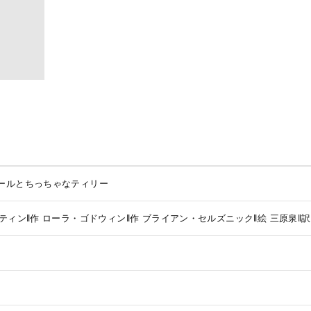
ールとちっちゃなティリー
ティン‖作
ローラ・ゴドウィン‖作
ブライアン・セルズニック‖絵
三原泉‖訳