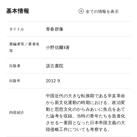
基本情報
全ての情報を表示
青春群像
タイトル
著編者等／著者名
小野信爾‖著
等
汲古書院
出版者
2012.9
出版年
中国近代の大きな転換期である辛亥革命
から新文化運動の時期における、政治変
動と思想文化のからみあいに焦点をあて
内容紹介
た論考を収録。当時の青年たちを急進化
させる一要因となった日本帝国主義の大
陸侵略工作についても考察する。