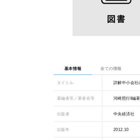
基本情報
全ての情報
タイトル
詳解中小会社
著編者等／著者名等
河崎照行‖編
出版者
中央経済社
出版年
2012.10