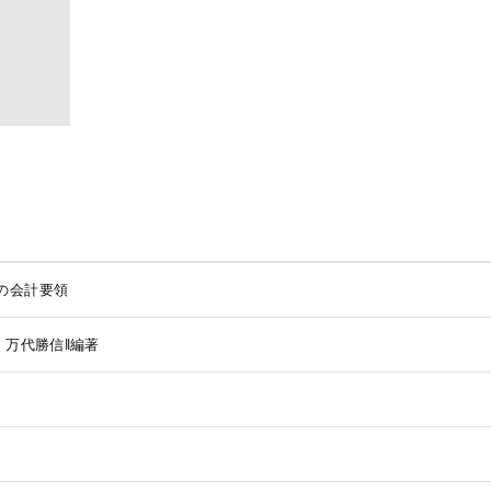
の会計要領
著
万代勝信‖編著