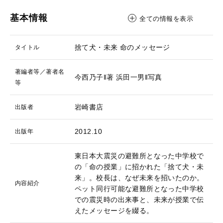
基本情報
全ての情報を表示
捨て犬・未来 命のメッセージ
タイトル
著編者等／著者名
今西乃子‖著
浜田一男‖写真
等
岩崎書店
出版者
2012.10
出版年
東日本大震災の避難所となった中学校で
の「命の授業」に招かれた「捨て犬・未
来」。校長は、なぜ未来を招いたのか。
内容紹介
ペット同行可能な避難所となった中学校
での震災時の出来事と、未来が授業で伝
えたメッセージを綴る。