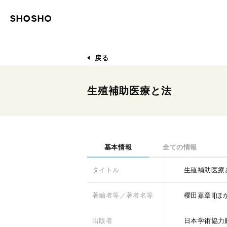
戻る
生殖補助医療と法
基本情報
全ての情報
タイトル
生殖補助医療
著編者等／著者名等
櫻田嘉章‖[ほ
出版者
日本学術協力