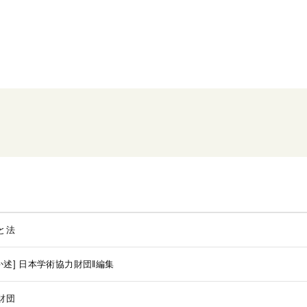
と法
か述]
日本学術協力財団‖編集
財団