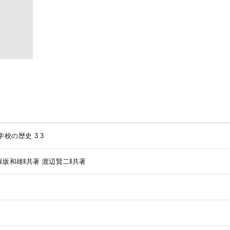
学校の歴史 3
3
保坂和雄‖共著
渡辺賢二‖共著