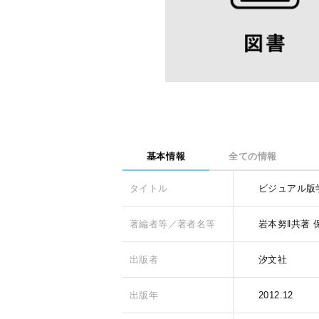
基本情報
全ての情報
タイトル
ビジュアル版
著編者等／著者名等
岩本努‖共著
出版者
汐文社
出版年
2012.12