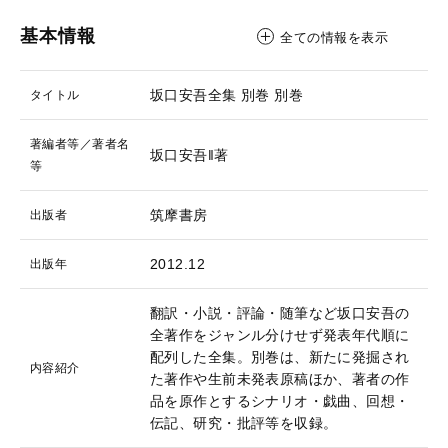
基本情報
全ての情報を表示
坂口安吾全集 別巻
別巻
タイトル
著編者等／著者名
坂口安吾‖著
等
筑摩書房
出版者
2012.12
出版年
翻訳・小説・評論・随筆など坂口安吾の
全著作をジャンル分けせず発表年代順に
配列した全集。別巻は、新たに発掘され
内容紹介
た著作や生前未発表原稿ほか、著者の作
品を原作とするシナリオ・戯曲、回想・
伝記、研究・批評等を収録。