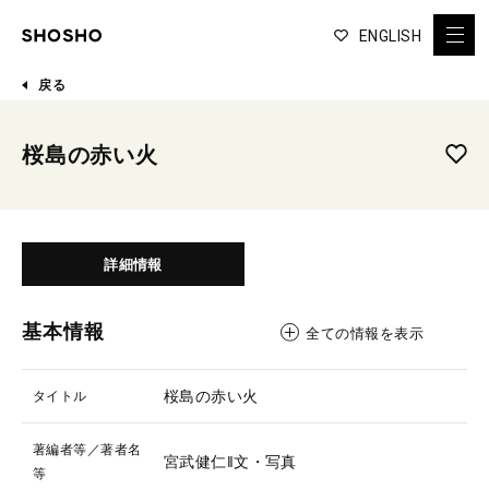
ENGLISH
戻る
桜島の赤い火
詳細情報
基本情報
全ての情報を表示
桜島の赤い火
タイトル
著編者等／著者名
宮武健仁‖文・写真
等