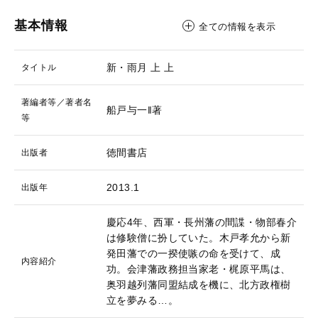
基本情報
全ての情報を表示
新・雨月 上
上
タイトル
著編者等／著者名
船戸与一‖著
等
徳間書店
出版者
2013.1
出版年
慶応4年、西軍・長州藩の間諜・物部春介
は修験僧に扮していた。木戸孝允から新
発田藩での一揆使嗾の命を受けて、成
内容紹介
功。会津藩政務担当家老・梶原平馬は、
奥羽越列藩同盟結成を機に、北方政権樹
立を夢みる…。