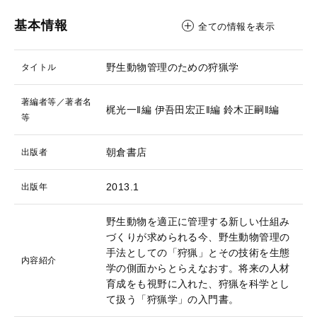
基本情報
全ての情報を表示
野生動物管理のための狩猟学
タイトル
著編者等／著者名
梶光一‖編
伊吾田宏正‖編
鈴木正嗣‖編
等
朝倉書店
出版者
2013.1
出版年
野生動物を適正に管理する新しい仕組み
づくりが求められる今、野生動物管理の
手法としての「狩猟」とその技術を生態
内容紹介
学の側面からとらえなおす。将来の人材
育成をも視野に入れた、狩猟を科学とし
て扱う「狩猟学」の入門書。