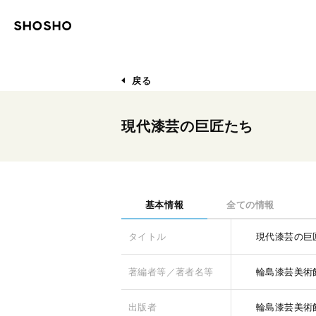
戻る
現代漆芸の巨匠たち
基本情報
全ての情報
タイトル
現代漆芸の巨
著編者等／著者名等
輪島漆芸美術
出版者
輪島漆芸美術