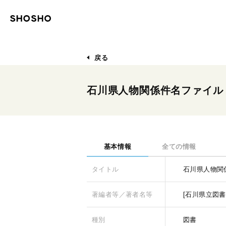
戻る
石川県人物関係件名ファイル
基本情報
全ての情報
タイトル
石川県人物関
著編者等／著者名等
[石川県立図書
種別
図書