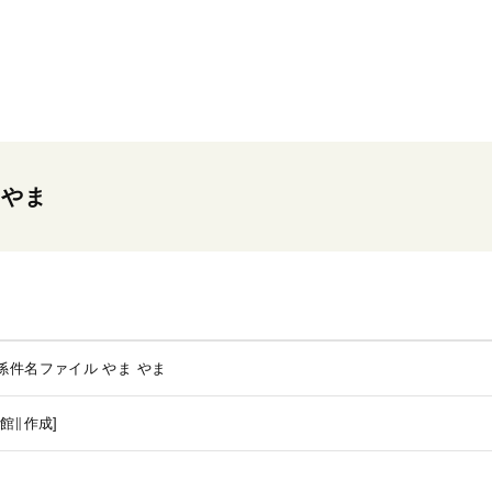
 やま
係件名ファイル やま
やま
館∥作成]