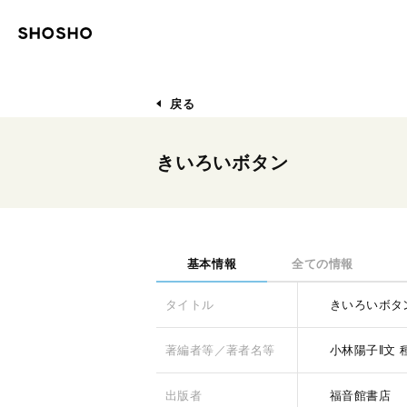
戻る
きいろいボタン
基本情報
全ての情報
タイトル
きいろいボタ
著編者等／著者名等
小林陽子‖文
出版者
福音館書店