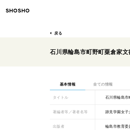
戻る
石川県輪島市町野町粟倉家文
基本情報
全ての情報
タイトル
石川県輪島市
著編者等／著者名等
跡見学園女子
出版者
輪島市教育委