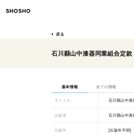
戻る
石川縣山中漆器同業組合定款
基本情報
全ての情報
タイトル
石川縣山中漆
出版者
石川縣山中漆
出版年
[出版年不明]