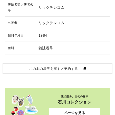
著編者等／著者名
リックテレコム.
等
リックテレコム
出版者
1984-
創刊年月日
雑誌巻号
種別
この本の場所を探す／予約する
里の恵み、文化の香り
石川コレクション
ページを見る