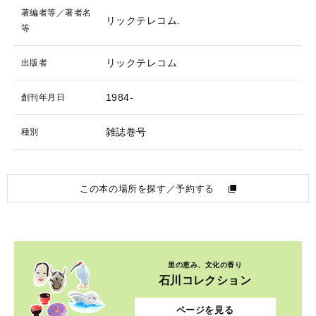
著編者等／著者名
リックテレコム.
等
リックテレコム
出版者
1984-
創刊年月日
雑誌巻号
種別
この本の場所を探す／予約する
里の恵み、文化の香り
石川コレクション
ページを見る