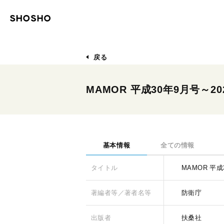
戻る
MAMOR 平成30年9月号～202
基本情報
全ての情報
タイトル
MAMOR 平成3
著編者等／著者名等
防衛庁
出版者
扶桑社