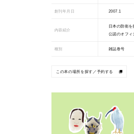
創刊年月日
2007.1
日本の防衛を
内容紹介
公認のオフィ
種別
雑誌巻号
この本の場所を探す／予約する