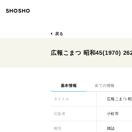
戻る
広報こまつ 昭和45(1970) 26
基本情報
全ての情報
タイトル
広報こまつ 昭和4
出版者
小松市
種別
雑誌