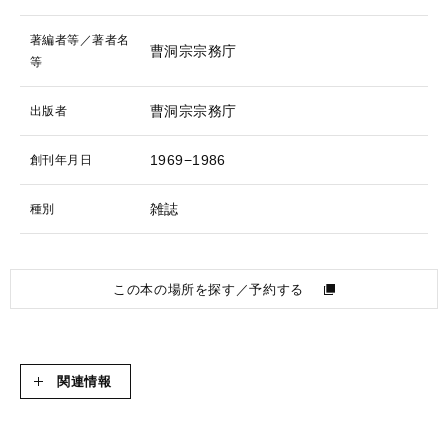
著編者等／著者名
曹洞宗宗務庁
等
曹洞宗宗務庁
出版者
1969−1986
創刊年月日
雑誌
種別
この本の場所を探す／予約する
関連情報