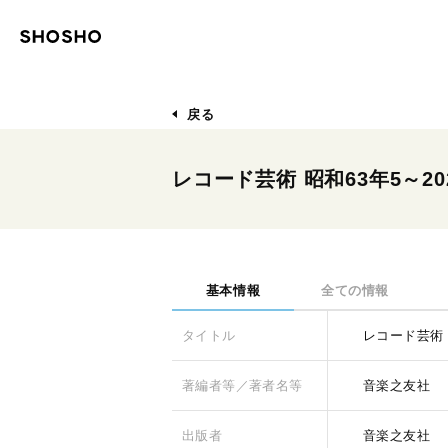
戻る
レコード芸術 昭和63年5～202
基本情報
全ての情報
タイトル
レコード芸術 昭
著編者等／著者名等
音楽之友社
出版者
音楽之友社