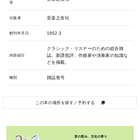
等
音楽之友社
出版者
1952.3
創刊年月日
クラシック・リスナーのための総合雑
誌。新譜批評、作曲家や演奏家の知識な
内容紹介
どを掲載。
雑誌巻号
種別
この本の場所を探す／予約する
里の恵み、文化の香り