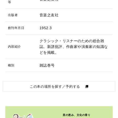
等
音楽之友社
出版者
1952.3
創刊年月日
クラシック・リスナーのための総合雑
誌。新譜批評、作曲家や演奏家の知識な
内容紹介
どを掲載。
雑誌巻号
種別
この本の場所を探す／予約する
里の恵み、文化の香り